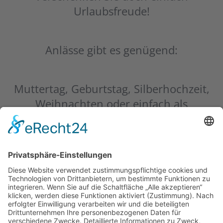
Urlaubsfreude!
Anlässe gibt es genügend:
Muttertag, Geburtstag, Silberhochzeit,
Weihnachten oder einfach als
Dankeschön.
Schenken Sie eine Busreise oder einen
Wertgutschein von
Busreisen
Hirsche
!