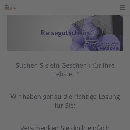
R
e
i
s
e
g
u
t
s
c
h
e
i
n
Suchen Sie ein Geschenk für Ihre
Liebsten?
Wir haben genau die richtige Lösung
für Sie:
Verschenken Sie doch einfach